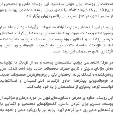
متخصصان پوست ایران خوش درخشید. این رویداد علمی و تخصصی از
تاریخ
۲۵
الی
۲۸
دی‌ماه
۱۴۰۳
، با حضور بیش از
۱۰۰۰
متخصص پوست و مو
از سراسر کشور، در هتل اسپیناس پالاس تهران برگزار شد
.
پرایم در این گردهمایی مهم، با ارائه محصولات نوآورانه خود از جمله سرم
روشن‌کننده و ضدلک، مورد توجه متخصصان برجسته قرار گرفت. استقبال
کم‌نظیر پزشکان و فعالان حوزه پوست از محصولات پرایم، نشان‌دهنده
اعتماد فزاینده جامعه متخصصین به کیفیت، فرمولاسیون علمی و
اثرگذاری بالای محصولات این برند است
.
در غرفه اختصاصی پرایم، متخصصان پوست و مو از نزدیک با ترکیبات
مؤثر، مزایای بالینی و نتایج مصرف محصولات جدید برند آشنا شدند. سرم
روشن‌کننده و ضدلک پرایم، به‌عنوان یکی از پرفروش‌ترین محصولات جدید،
با فرمولاسیونی پیشرفته، حاوی ترکیبات آنتی‌اکسیدان و ضدالتهاب،
توانست توجه بسیاری از متخصصان را به خود جلب کند
.
این رویداد، علاوه بر معرفی دستاوردهای نوین در حوزه درمان و مراقبت از
پوست، بستری برای تبادل دانش، گفت‌وگوهای تخصصی و آشنایی با
یافته‌های علمی روز دنیا فراهم آورد. پرایم نیز با رویکرد علمی و تعهد به