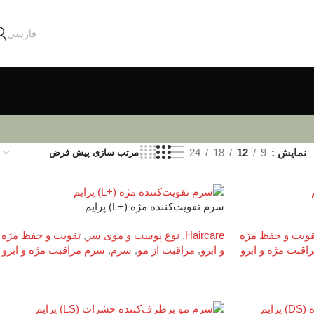
فارسی
نمایش
9
12
18
24
سرم تقویت‌کننده مژه (+L) پرایم
قویت و حفظ مژه
Haircare
,
نوع پوست و موی سر
,
تقویت و حفظ مژه
قبت مژه و ابرو
و ابرو
,
مراقبت از مو
,
سرم
,
سرم مراقبت مژه و ابرو