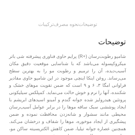
توضیحات
نحوه مصرف
ترکیبات
توضیحات
شامپو رطوبت‌رسان (+R) پرایم حاوی فناوری پیشرفته شی باتر
میکروکپسوله می‌باشد که با شناسایی موقعیت دقیق مکان
آسیب‌دیده، آن را ترمیم و رطوبت مو را به بهترین سطح
می‌رساند. روغن اینکا اینچی موجود در این شامپو حاوی مقادیر
فراوانی امگا ۳، ۶ و ۹ است که ضمن تقویت موهای خشک و
شکننده، آنها را نرم و خوش حالت می‌نماید. کمپلکس سیلیکونی
پروتئین هیدرولیز شده جوانه گندم و آمینو اسیدهای ابریشم با
ایجاد پوششی سبک ساقه موها را در برابر عوامل آسیب‌رسان
محیطی مانند سشوار و شانه‌زدن محافظت نموده و ضمن
پیشگیری از ایجاد موخوره، موها را شفاف و درخشان می‌کند.
همچنین عصاره جوانه تیلیا، ضمن کاهش الکتریسیته ساکن مو،