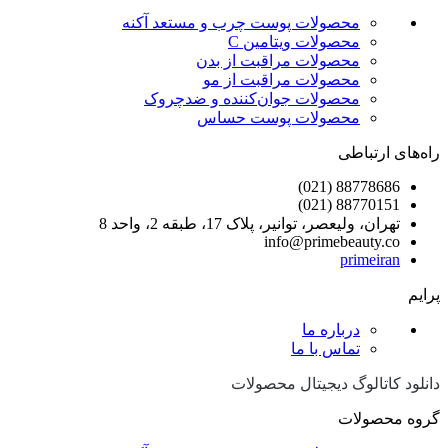
محصولات پوست چرب و مستعد آکنه
محصولات ویتامین C
محصولات مراقبت از بدن
محصولات مراقبت از مو
محصولات جوان‌کننده و ضدچروک
محصولات پوست حساس
راه‌های ارتباطی
88778686 (021)
88770151 (021)
تهران، ولیعصر، توانیر، پلاک 17، طبقه 2، واحد 8
info@primebeauty.co
primeiran
پرایم
درباره ما
تماس با ما
دانلود کاتالوگ دیجیتال محصولات
گروه محصولات