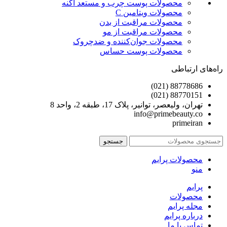
محصولات پوست چرب و مستعد آکنه
محصولات ویتامین C
محصولات مراقبت از بدن
محصولات مراقبت از مو
محصولات جوان‌کننده و ضدچروک
محصولات پوست حساس
راه‌های ارتباطی
88778686 (021)
88770151 (021)
تهران، ولیعصر، توانیر، پلاک 17، طبقه 2، واحد 8
info@primebeauty.co
primeiran
جستجو
محصولات پرایم
منو
پرایم
محصولات
مجله پرایم
درباره پرایم
تماس با ما