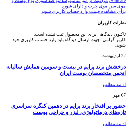
Haircare
,
مراقبت از مو
,
شامپو
,
شامپو ضد شوره
,
نوع پوست و
موی سر
,
موی چرب و دارای شوره
برای مشاهده قیمت وارد حساب کاربری شوید
نظرات کاربران
تاکنون دیدگاهی برای این محصول ثبت نشده است.
کاربر گرامی! جهت ارسال دیدگاه باید وارد حساب کاربری خود
شوید.
22
اردیبهشت
درخشش برند پرایم در بیست و سومین همایش سالیانه
انجمن متخصصان پوست ایران
ادامه مطلب
07
مهر
حضور پر افتخار برند پرایم در دهمین کنگره سراسری
تازه‌های درماتولوژی، لیزر و جراحی پوست
ادامه مطلب